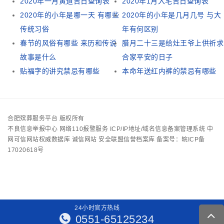
2020年一月黄道吉日查询表
2020年1月入宅吉日查询表
2020年的小年是哪一天 有哪些
2020年的小年是几月几号 与大
传统习俗
年有何区别
春节的风俗有哪些 来历和传说
腊月二十三是给灶王爷上供祈求
故事是什么
合家平安的日子
贴福字的讲究禁忌有哪些
本命年送红内裤的禁忌有哪些
合肥殡葬服务平台 版权所有
不良信息举报中心
网络110报警服务
ICP/IP地址/域名信息备案管理系统
中
网可信网站权威数据库
诚信网站
安全联盟信誉档案库
备案号：皖ICP备
17020618号
24
小
时
官
方
热
线
0551-65125234