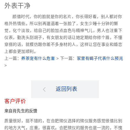
外表干净
颜值时代，你的脸就是你的名片，你长得好看，别人都对你
格外热情些。所以别再邋遢着一张脸了，女生少睡十分钟的懒
觉，化个淡妆，给自己的脸加点血色与精神气儿，男人也注重下
仪表，勤洗头刮胡子，有女朋友的话让她定期给你修个眉，不懂
穿搭的话，就模仿跟你差不多身材的人，这样让您在事业和婚恋
上都会更加顺利。
上一篇：
养茶宠有什么危害
> 下一篇：
家里有蝎子代表什么预兆
>
返回列表
客户评价
来自肖先生的反馈
质量很好，挺不错的，在合肥殡仪选择的殡仪服务感觉很值比别
的地方大气，庄重，很喜欢。合肥殡仪的服务也是一流的，不愧