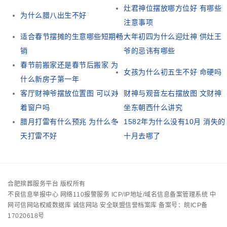
灶君神位摆放哪方位好 有哪些
为什么腊八出生不好
注意事项
适合春节摆摊的生意哪些短期畅
大年初四为什么迎灶神 供灶王
销
爷的忌讳有哪些
春节前搬家还是春节后搬家 为
女孩为什么初五生不好 命硬吗
什么新房子第一年
客厅财神爷摆放位置图 可以对
财神与观音左右摆放图 文财神
着窗户吗
坐东朝西什么讲究
腊月打雷有什么预兆 为什么冬
1582年为什么没有10月 消失的
天打雷不好
十月去哪了
合肥殡葬服务平台 版权所有
不良信息举报中心
网络110报警服务
ICP/IP地址/域名信息备案管理系统
中
网可信网站权威数据库
诚信网站
安全联盟信誉档案库
备案号：皖ICP备
17020618号