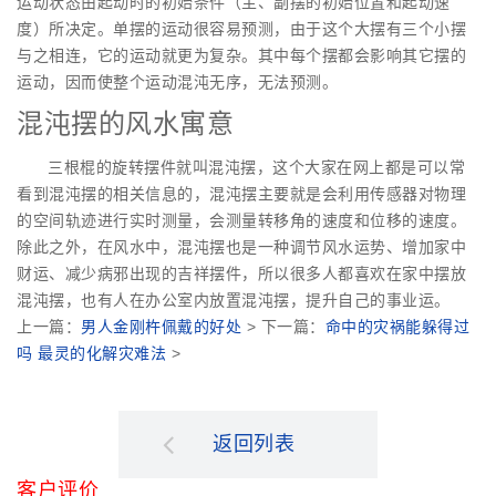
运动状态由起动时的初始条件（主、副摆的初始位置和起动速
度）所决定。单摆的运动很容易预测，由于这个大摆有三个小摆
与之相连，它的运动就更为复杂。其中每个摆都会影响其它摆的
运动，因而使整个运动混沌无序，无法预测。
混沌摆的风水寓意
三根棍的旋转摆件就叫混沌摆，这个大家在网上都是可以常
看到混沌摆的相关信息的，混沌摆主要就是会利用传感器对物理
的空间轨迹进行实时测量，会测量转移角的速度和位移的速度。
除此之外，在风水中，混沌摆也是一种调节风水运势、增加家中
财运、减少病邪出现的吉祥摆件，所以很多人都喜欢在家中摆放
混沌摆，也有人在办公室内放置混沌摆，提升自己的事业运。
上一篇：
男人金刚杵佩戴的好处
> 下一篇：
命中的灾祸能躲得过
吗 最灵的化解灾难法
>
返回列表
客户评价