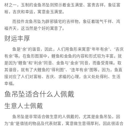
材之一，玉制的金鱼吊坠则预示着金玉满堂、富贵吉祥，象征富
裕，吉庆和幸运，寓意金玉满堂。
而挂件龙鱼吊坠为辟邪镇宅的吉祥物，象征着瑞气千祥、鸿
福齐天，这当然是个好的寓意了。
财运丰厚
鱼是“余”的谐音，因此，人们用鱼形来寓意“年年有余”、“吉庆
有余”等。在鱼形图案中，鲤鱼和金鱼的内容和形式较为丰富。就
是因为“鲤鱼”和“利余”同音、金鱼与“金余”同音，而备受青睐。取
其谐音，就有了大鲤鱼的“得利图”、“连年有余”图等。因为，鱼直
接对应了人们对富裕、吉庆、求福的心理，含义处处得利、生活
幸福。
鱼吊坠适合什么人佩戴
生意人士佩戴
鱼吊坠是非常适合做生意的人佩戴的，尤其是金鱼吊坠，因
为"金"是值钱的物品及代表财富，寓意做生意得厚利，因此很适合