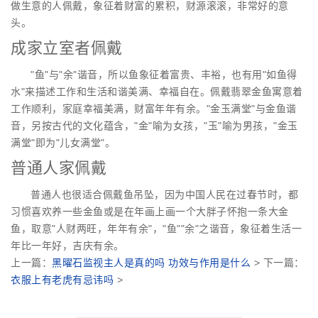
做生意的人佩戴，象征着财富的累积，财源滚滚，非常好的意
头。
成家立室者佩戴
"鱼"与"余"谐音，所以鱼象征着富贵、丰裕，也有用"如鱼得
水"来描述工作和生活和谐美满、幸福自在。佩戴翡翠金鱼寓意着
工作顺利，家庭幸福美满，财富年年有余。"金玉满堂"与金鱼谐
音，另按古代的文化蕴含，"金"喻为女孩，"玉"喻为男孩，"金玉
满堂"即为"儿女满堂"。
普通人家佩戴
普通人也很适合佩戴鱼吊坠，因为中国人民在过春节时，都
习惯喜欢养一些金鱼或是在年画上画一个大胖子怀抱一条大金
鱼，取意"人财两旺，年年有余"，"鱼""余"之谐音，象征着生活一
年比一年好，吉庆有余。
上一篇：
黑曜石监视主人是真的吗 功效与作用是什么
> 下一篇：
衣服上有老虎有忌讳吗
>