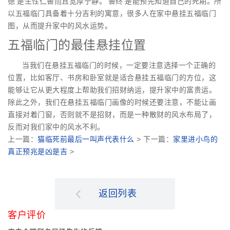
德’是生性仁善而且宽厚宁静。‘善终’是能预先知道自己的死期。所
以五福临门具备着十分吉利的寓意，很多人在家中悬挂五福临门
图，从而提升家中的风水运势。
五福临门的最佳悬挂位置
当我们在悬挂五福临门的时候，一定要注意选择一个正确的
位置，比如客厅、书房和卧室就是适合悬挂五福临门的方位，这
能够让它从更大程度上帮助我们招财纳运，提升家中的富贵运。
除此之外，我们在悬挂五福临门画像的时候还要注意，不能让画
直接对着门窗，否则就不是招财，而是一种散财的风水布局了，
反而对我们家中的风水不利。
上一篇：
猫临死前最后一叫声代表什么
> 下一篇：
家里进小鸟的
真正预兆是凶是吉
>
返回列表
客户评价