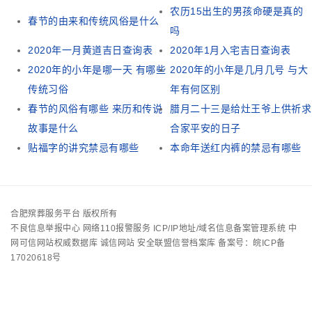
农历15出生的男孩命硬是真的
春节的由来和传统风俗是什么
吗
2020年一月黄道吉日查询表
2020年1月入宅吉日查询表
2020年的小年是哪一天 有哪些
2020年的小年是几月几号 与大
传统习俗
年有何区别
春节的风俗有哪些 来历和传说
腊月二十三是给灶王爷上供祈求
故事是什么
合家平安的日子
贴福字的讲究禁忌有哪些
本命年送红内裤的禁忌有哪些
合肥殡葬服务平台 版权所有
不良信息举报中心
网络110报警服务
ICP/IP地址/域名信息备案管理系统
中
网可信网站权威数据库
诚信网站
安全联盟信誉档案库
备案号：皖ICP备
17020618号