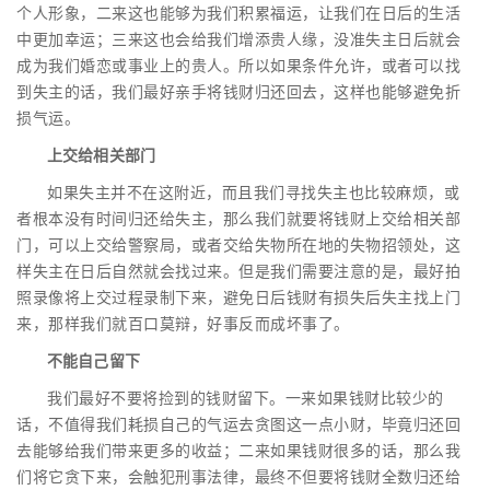
个人形象，二来这也能够为我们积累福运，让我们在日后的生活
中更加幸运；三来这也会给我们增添贵人缘，没准失主日后就会
成为我们婚恋或事业上的贵人。所以如果条件允许，或者可以找
到失主的话，我们最好亲手将钱财归还回去，这样也能够避免折
损气运。
上交给相关部门
如果失主并不在这附近，而且我们寻找失主也比较麻烦，或
者根本没有时间归还给失主，那么我们就要将钱财上交给相关部
门，可以上交给警察局，或者交给失物所在地的失物招领处，这
样失主在日后自然就会找过来。但是我们需要注意的是，最好拍
照录像将上交过程录制下来，避免日后钱财有损失后失主找上门
来，那样我们就百口莫辩，好事反而成坏事了。
不能自己留下
我们最好不要将捡到的钱财留下。一来如果钱财比较少的
话，不值得我们耗损自己的气运去贪图这一点小财，毕竟归还回
去能够给我们带来更多的收益；二来如果钱财很多的话，那么我
们将它贪下来，会触犯刑事法律，最终不但要将钱财全数归还给