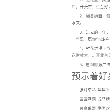
店，开张吉，生意好
2、幽香拂面，
水来。
3、过去的一年
一年里，愿你付出拼
4、鲜花烂漫正
送财献大吉。开业首
5、愿您财源广
预示着好
张灯结彩 年年平
圆圆满满 龙马精
兴高采烈 举国欢