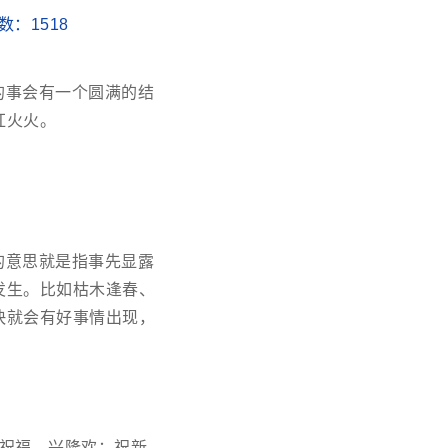
次数：
1518
的事会有一个圆满的结
红火火。
的意思就是指事先显露
发生。比如枯木逢春、
快就会有好事情出现，
祝福，兴隆欢；祝新