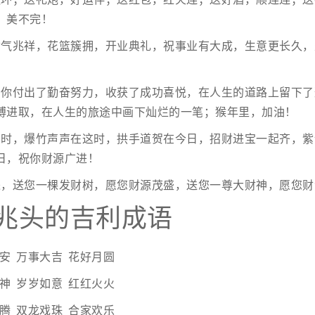
，美不完！
紫气兆祥，花篮簇拥，开业典礼，祝事业有大成，生意更长久，
，你付出了勤奋努力，收获了成功喜悦，在人生的道路上留下了
搏进取，在人生的旅途中画下灿烂的一笔；猴年里，加油！
当时，爆竹声声在这时，拱手道贺在今日，招财进宝一起齐，紫
日，祝你财源广进！
进，送您一棵发财树，愿您财源茂盛，送您一尊大财神，愿您财
兆头的吉利成语
安 万事大吉 花好月圆
神 岁岁如意 红红火火
腾 双龙戏珠 合家欢乐