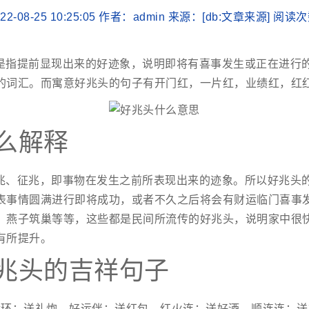
2-08-25 10:25:05 作者：admin 来源：[db:文章来源] 阅读
是指提前显现出来的好迹象，说明即将有喜事发生或正在进行
的词汇。而寓意好兆头的句子有开门红，一片红，业绩红，红
么解释
兆、征兆，即事物在发生之前所表现出来的迹象。所以好兆头
表事情圆满进行即将成功，或者不久之后将会有财运临门喜事
、燕子筑巢等等，这些都是民间所流传的好兆头，说明家中很
有所提升。
兆头的吉祥句子
运环；送礼炮，好运伴；送红包，红火连；送好酒，顺连连；送