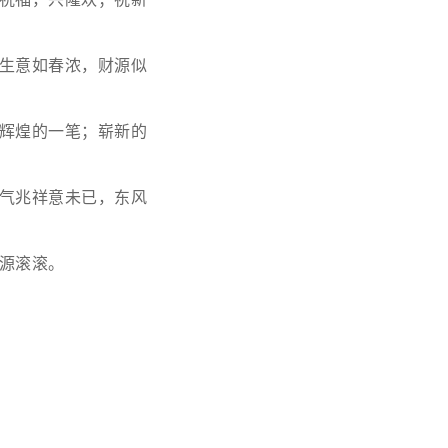
生意如春浓，财源似
辉煌的一笔；崭新的
气兆祥意未已，东风
源滚滚。