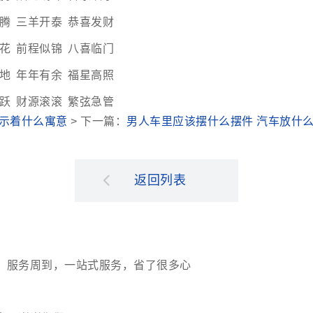
腾 三羊开泰 恭喜发财
花 前程似锦 八喜临门
地 年年有余 福星高照
跃 财源滚滚 繁弦急管
预示着什么寓意
> 下一篇：
男人车里应该摆什么摆件 汽车放什
返回列表
，服务周到，一站式服务，省了很多心