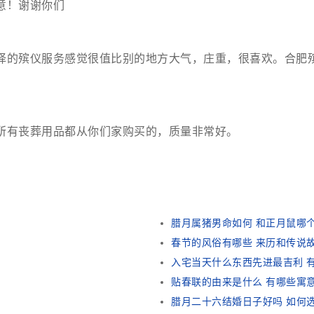
意！谢谢你们
择的殡仪服务感觉很值比别的地方大气，庄重，很喜欢。合肥
所有丧葬用品都从你们家购买的，质量非常好。
腊月属猪男命如何 和正月鼠哪
春节的风俗有哪些 来历和传说
入宅当天什么东西先进最吉利 
贴春联的由来是什么 有哪些寓
腊月二十六结婚日子好吗 如何