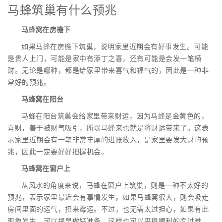
马蜂筑巢有什么预兆
马蜂窝在房檐下
如果马蜂在房檐下筑巢，说明家里近期会有好事发生。可能
是贵人上门，可能是家中有添丁之喜，还有可能是会发一笔横
财。无论是哪种，都是给家里带来喜气和福气的，因此是一种非
常好的预兆。
马蜂窝在阳台
马蜂在阳台筑巢会给家里带来财运，因为马蜂是金黄色的，
喜财，善于被财气吸引，所以马蜂来也就是将财运带来了。这表
示家里近期会有一笔非常丰厚的进账收入，是家里要发大财的预
兆，因此一定要好好把握机会。
马蜂窝在窗户上
从风水的角度来说，马蜂在窗户上筑巢，则是一种不太好的
预兆，表示家里最近会有事情发生。如果马蜂窝很大，则会吸走
房间里面的运气，招来霉运。不过，也无需太过担心，如果有此
现象发生，可以提早做好准备，这样也可以平稳顺利的度过难