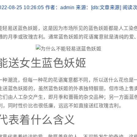
22-08-25 10:26:05 作者：admin 来源：[db:文章来源] 阅
能轻易送蓝色妖姬，这是因为市场所见的蓝色妖姬都是人工染
通的月季或玫瑰吉利。通常蓝色妖姬的花语寓意就是清纯的爱
能送女生蓝色妖姬
一种潮流，但每一种花的花语寓意都不同，所以送什么花也是
生送蓝色妖姬的，虽然蓝色妖姬的外表独特靓丽，但市场上售
它们由人工杂交产生，即月季和蔷薇的杂交品种；另一方面蓝
利，同时性价比也很低廉，远远不如直接送红玫瑰吉利。
代表着什么含义
寓意代表着纯洁的爱、敦厚善良的人、不可能发生的奇迹，这