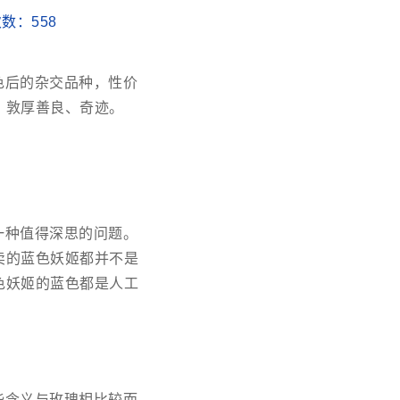
读次数：
558
色后的杂交品种，性价
、敦厚善良、奇迹。
一种值得深思的问题。
卖的蓝色妖姬都并不是
色妖姬的蓝色都是人工
些含义与玫瑰相比较而