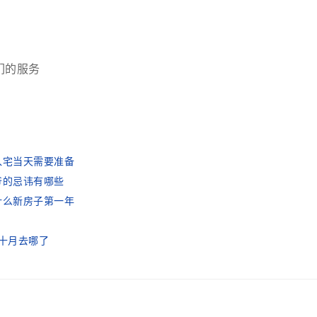
们的服务
入宅当天需要准备
爷的忌讳有哪些
什么新房子第一年
的十月去哪了