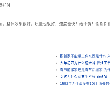
得托付
意，整体效果很好，质量也很好，速度也快！给个赞！谢谢你
搬新家不能带三件东西是什么 
大年初四为什么迎灶神 供灶王
春节前搬家还是春节后搬家 为
女孩为什么初五生不好 命硬吗
1582年为什么没有10月 消失