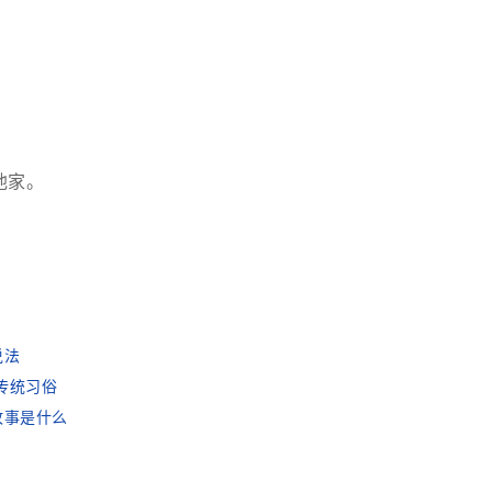
他家。
说法
些传统习俗
故事是什么