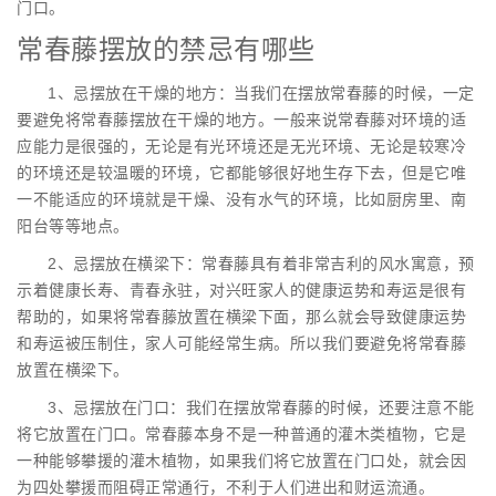
门口。
常春藤摆放的禁忌有哪些
1、忌摆放在干燥的地方：当我们在摆放常春藤的时候，一定
要避免将常春藤摆放在干燥的地方。一般来说常春藤对环境的适
应能力是很强的，无论是有光环境还是无光环境、无论是较寒冷
的环境还是较温暖的环境，它都能够很好地生存下去，但是它唯
一不能适应的环境就是干燥、没有水气的环境，比如厨房里、南
阳台等等地点。
2、忌摆放在横梁下：常春藤具有着非常吉利的风水寓意，预
示着健康长寿、青春永驻，对兴旺家人的健康运势和寿运是很有
帮助的，如果将常春藤放置在横梁下面，那么就会导致健康运势
和寿运被压制住，家人可能经常生病。所以我们要避免将常春藤
放置在横梁下。
3、忌摆放在门口：我们在摆放常春藤的时候，还要注意不能
将它放置在门口。常春藤本身不是一种普通的灌木类植物，它是
一种能够攀援的灌木植物，如果我们将它放置在门口处，就会因
为四处攀援而阻碍正常通行，不利于人们进出和财运流通。