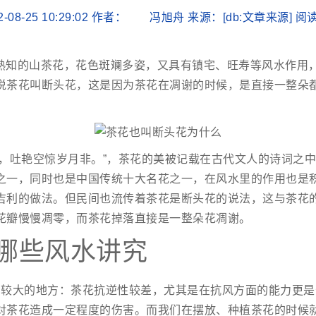
2-08-25 10:29:02 作者： 冯旭舟 来源：[db:文章来源] 
熟知的山茶花，花色斑斓多姿，又具有镇宅、旺寿等风水作用
说茶花叫断头花，这是因为茶花在凋谢的时候，是直接一整朵
。
秀，吐艳空惊岁月非。”，茶花的美被记载在古代文人的诗词之
之一，同时也是中国传统十大名花之一，在风水里的作用也是
吉利的做法。但民间也流传着茶花是断头花的说法，这与茶花
花瓣慢慢凋零，而茶花掉落直接是一整朵花凋谢。
哪些风水讲究
力较大的地方：茶花抗逆性较差，尤其是在抗风方面的能力更是
对茶花造成一定程度的伤害。而我们在摆放、种植茶花的时候