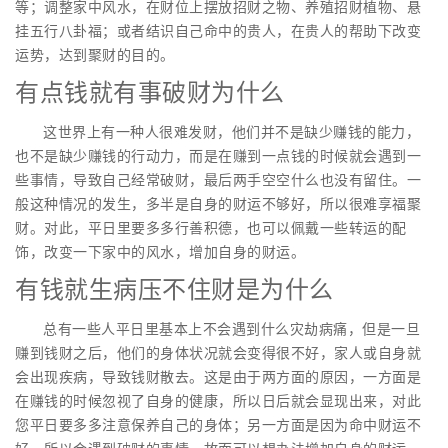
等；调整家中风水，在财位上摆放招财之物、养殖招财植物、悬
挂五行八卦福；或者结识自己命中的贵人，在贵人的帮助下改变
运势，达到聚财的目的。
有点钱就有事破财为什么
这世界上有一种人很难发财，他们并不是缺少赚钱的能力，
也不是缺少赚钱的行动力，而是在赚到一点钱的时候就会遇到一
些事情，导致自己经常破财，最后两手空空什么也没有留住。一
般这种情况的发生，多半是自身的财运不够好，所以很难享福聚
财。对此，平日里要多多行善积德，也可以佩戴一些转运的配
饰，改变一下家中的风水，增加自身的财运。
有钱就生病压不住财是为什么
总有一些人平日里基本上不会遇到什么灾劫病痛，但是一旦
赚到钱财之后，他们的身体状况就会变得很不好，家人或自身就
会出现疾病，导致钱财散去。这是由于两方面的原因，一方面是
在赚钱的时候忽视了自身的健康，所以日后就会显现出来，对此
您平日要多多注意保养自己的身体；另一方面是因为命中财运不