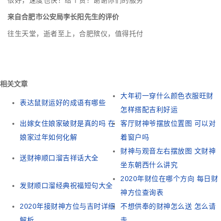
很好，速度也快！给个赞！谢谢你们的服务
来自合肥市公安局李长阳先生的评价
往生天堂，逝者至上，合肥殡仪，值得托付
相关文章
大年初一穿什么颜色衣服旺财
表达鼠财运好的成语有哪些
怎样搭配吉利好运
出嫁女住娘家破财是真的吗 在
客厅财神爷摆放位置图 可以对
娘家过年如何化解
着窗户吗
财神与观音左右摆放图 文财神
送财神顺口溜吉祥话大全
坐东朝西什么讲究
2020年财位在哪个方向 每日财
发财顺口溜经典祝福短句大全
神方位查询表
2020年接财神方位与吉时详细
不想供奉的财神怎么送 怎么请
解析
走