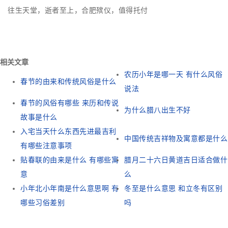
往生天堂，逝者至上，合肥殡仪，值得托付
相关文章
农历小年是哪一天 有什么风俗
春节的由来和传统风俗是什么
说法
春节的风俗有哪些 来历和传说
为什么腊八出生不好
故事是什么
入宅当天什么东西先进最吉利
中国传统吉祥物及寓意都是什么
有哪些注意事项
贴春联的由来是什么 有哪些寓
腊月二十六日黄道吉日适合做什
意
么
小年北小年南是什么意思啊 有
冬至是什么意思 和立冬有区别
哪些习俗差别
吗