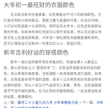
大年初一最旺财的衣服颜色
无论是过新年还是嫁娶，红色都是必不可少的装饰颜色。它
们是太阳和火焰的象征，更是力量与昌盛的代表，在远古时候，
人们对红色就是十分崇拜的。同时在风水学中，红色还有驱邪化
煞的作用，如本命年穿红色就可以保平安如意，所以无论是从传
统文化上还是运势角度，大年初一穿红颜色衣服都是最旺财的，
还可以保佑自己在新的一年里红红火火，家庭兴旺。
新年吉利好运的穿搭颜色
新年一身红自然都非常吉祥喜庆的，但是如果人人都这么
穿，那么恐怕会让人“望而却步”了。红色自然是最吉利好运的颜
色，但从审美的角度看，也有搭配一些其他颜色进行调和，如黑
色、白色就是非常不错的选择。很多人认为黑色和白色是会带来
凶邪的颜色，但从八卦五行气运讲究上来看，黑色、白色是最能
调节气场平衡的颜色，在与红色的衣服相搭配，一定会使运势吉
祥如意、健康顺利。
上一篇：
腊月二十三是几月几号 小年有哪些习俗
> 下一篇：
大年