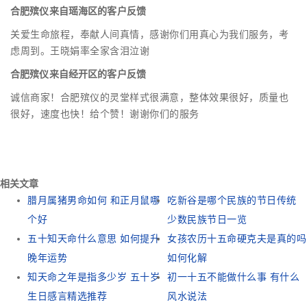
合肥殡仪来自瑶海区的客户反馈
关爱生命旅程，奉献人间真情，感谢你们用真心为我们服务，考
虑周到。王晓娟率全家含泪泣谢
合肥殡仪来自经开区的客户反馈
诚信商家！合肥殡仪的灵堂样式很满意，整体效果很好，质量也
很好，速度也快！给个赞！谢谢你们的服务
相关文章
腊月属猪男命如何 和正月鼠哪
吃新谷是哪个民族的节日传统
个好
少数民族节日一览
五十知天命什么意思 如何提升
女孩农历十五命硬克夫是真的吗
晚年运势
如何化解
知天命之年是指多少岁 五十岁
初一十五不能做什么事 有什么
生日感言精选推荐
风水说法