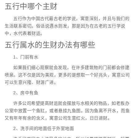
五行中哪个主财
五行作为中国古代最古老的学说，寓意深刻，并且与我们的
生活联系密切。俗话说遇水则发，那是因为在古老的五行学说
中，水代表着财运。
五行属水的生财办法有哪些
1、门前有水
如果我们细心观察就会发现，在许多建筑物的门前都会修建
喷泉。这不仅是因为美观，更多的是想取一个好兆头，寓意公司
可以生意兴隆、财源广进。
2、房中有鱼
许多公司希望提高财运就会摆放与水相关的物品，如老板办
公室中放置一个鱼缸，或者悬挂九鱼图。因为鱼离不开水，而鱼
又有年年有余的含义，寓意公司生意红火，日日进财。
2、洗手间的地面低于外室地面