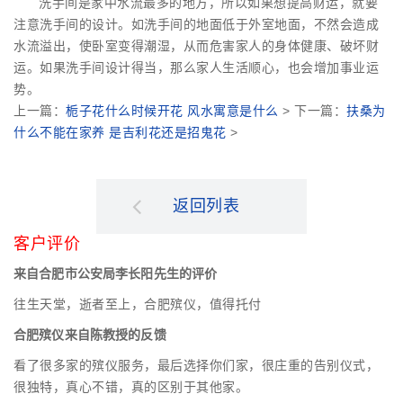
洗手间是家中水流最多的地方，所以如果想提高财运，就要
注意洗手间的设计。如洗手间的地面低于外室地面，不然会造成
水流溢出，使卧室变得潮湿，从而危害家人的身体健康、破坏财
运。如果洗手间设计得当，那么家人生活顺心，也会增加事业运
势。
上一篇：
栀子花什么时候开花 风水寓意是什么
> 下一篇：
扶桑为
什么不能在家养 是吉利花还是招鬼花
>
返回列表
客户评价
来自合肥市公安局李长阳先生的评价
往生天堂，逝者至上，合肥殡仪，值得托付
合肥殡仪来自陈教授的反馈
看了很多家的殡仪服务，最后选择你们家，很庄重的告别仪式，
很独特，真心不错，真的区别于其他家。