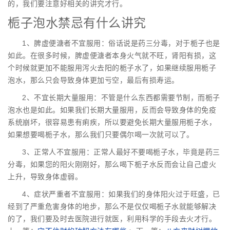
的，我们要注意好相关的讲究才行。
栀子泡水禁忌有什么讲究
1、脾虚便溏者不宜服用：俗话说是药三分毒，对于栀子也是
如此。在很多时候，脾虚便溏者本身火气就不旺，肾阳有损，这
个时候就更加不能服用泻火去阳的栀子水了，如果继续服用栀子
泡水，那么只会导致身体更加亏空，最后有损寿运。
2、不宜长期大量服用：不管是什么东西都需要节制，而栀子
泡水也是如此。如果我们长期大量服用，反而会导致身体的免疫
系统崩坏，很容易患有痢疾，所以要避免长期大量服用栀子水，
如果想要喝栀子水，那么我们只要偶尔喝一次就可以了。
3、正常人不宜服用：正常人最好不要喝栀子水，毕竟是药三
分毒，如果您的阳火刚刚好，那么喝下栀子水反而会让自己虚火
上升，导致身体虚弱。
4、症状严重者不宜服用：如果我们的身体阳火过于旺盛，已
经到了严重危害身体的地步，那么不是仅仅喝栀子水就能够解决
的了，我们要及时去医院进行就医，利用科学的手段去火才行。