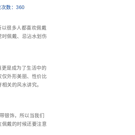
阅读次数：
360
所以很多人都喜欢佩戴
觉时佩戴、忌沾水划伤
链更是成为了生活中的
仅仅外形美丽、性价比
好相关的风水讲究。
带银饰，所以当我们
在佩戴的时候还要注意