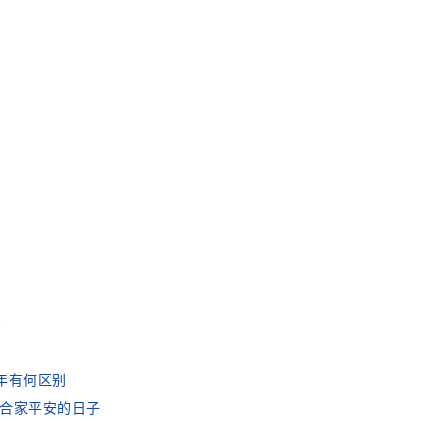
吗
大年有何区别
合家平安的日子