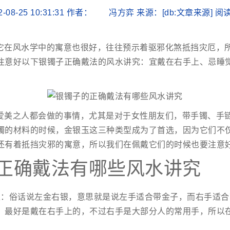
2-08-25 10:31:31 作者： 冯方弈 来源：[db:文章来源] 
它在风水学中的寓意也很好，往往预示着驱邪化煞抵挡灾厄，
注意好以下银镯子正确戴法的风水讲究：宜戴在右手上、忌睡
爱美之人都会做的事情，尤其是对于女性朋友们，带手镯、手
镯的材料的时候，金银玉这三种类型成为了首选，因为它们不
还有着抵挡灾邪的寓意，所以我们在佩戴它们的时候也要注意
正确戴法有哪些风水讲究
上：俗话说左金右银，意思就是说左手适合带金子，而右手适合
，最好是戴在右手上的，不过右手是大部分人的常用手，所以
。