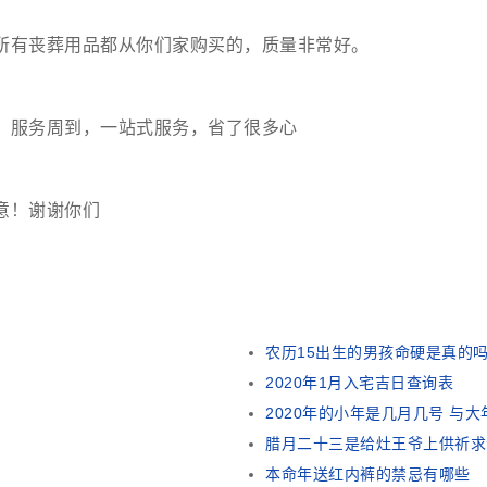
所有丧葬用品都从你们家购买的，质量非常好。
，服务周到，一站式服务，省了很多心
意！谢谢你们
农历15出生的男孩命硬是真的
2020年1月入宅吉日查询表
2020年的小年是几月几号 与
腊月二十三是给灶王爷上供祈求
本命年送红内裤的禁忌有哪些