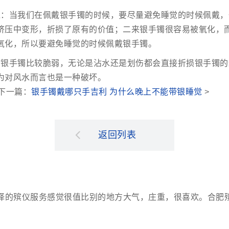
戴：当我们在佩戴银手镯的时候，要尽量避免睡觉的时候佩戴，
挤压中变形，折损了原有的价值；二来银手镯很容易被氧化，
氧化，所以要避免睡觉的时候佩戴银手镯。
：银手镯比较脆弱，无论是沾水还是划伤都会直接折损银手镯的
为对风水而言也是一种破坏。
 下一篇：
银手镯戴哪只手吉利 为什么晚上不能带银睡觉
>
返回列表
择的殡仪服务感觉很值比别的地方大气，庄重，很喜欢。合肥