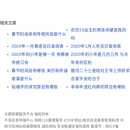
相关文章
农历15出生的男孩命硬是真的
春节的由来和传统风俗是什么
吗
2020年一月黄道吉日查询表
2020年1月入宅吉日查询表
2020年的小年是哪一天 有哪些
2020年的小年是几月几号 与大
传统习俗
年有何区别
春节的风俗有哪些 来历和传说
腊月二十三是给灶王爷上供祈求
故事是什么
合家平安的日子
贴福字的讲究禁忌有哪些
本命年送红内裤的禁忌有哪些
合肥殡葬服务平台 版权所有
不良信息举报中心
网络110报警服务
ICP/IP地址/域名信息备案管理系统
中
网可信网站权威数据库
诚信网站
安全联盟信誉档案库
备案号：皖ICP备