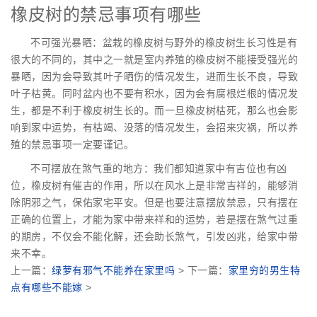
橡皮树的禁忌事项有哪些
不可强光暴晒：盆栽的橡皮树与野外的橡皮树生长习性是有
很大的不同的，其中之一就是室内养殖的橡皮树不能接受强光的
暴晒，因为会导致其叶子晒伤的情况发生，进而生长不良，导致
叶子枯黄。同时盆内也不要有积水，因为会有腐根烂根的情况发
生，都是不利于橡皮树生长的。而一旦橡皮树枯死，那么也会影
响到家中运势，有枯竭、没落的情况发生，会招来灾祸，所以养
殖的禁忌事项一定要谨记。
不可摆放在煞气重的地方：我们都知道家中有吉位也有凶
位，橡皮树有催吉的作用，所以在风水上是非常吉祥的，能够消
除阴邪之气，保佑家宅平安。但是也要注意摆放禁忌，只有摆在
正确的位置上，才能为家中带来祥和的运势，若是摆在煞气过重
的期房，不仅会不能化解，还会助长煞气，引发凶兆，给家中带
来不幸。
上一篇：
绿萝有邪气不能养在家里吗
> 下一篇：
家里穷的男生特
点有哪些不能嫁
>