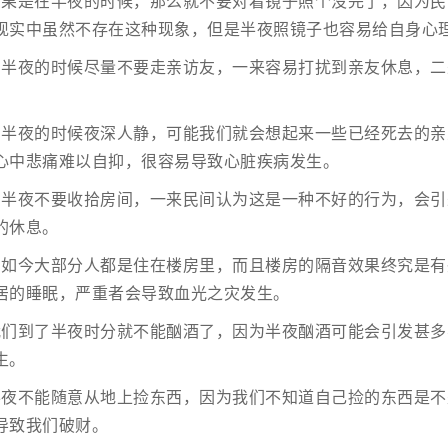
如果是在半夜的时候，那么就不要对着镜子照个没完了，因为民
现实中虽然不存在这种现象，但是半夜照镜子也容易给自身心
：半夜的时候尽量不要走亲访友，一来容易打扰到亲友休息，二
。
：半夜的时候夜深人静，可能我们就会想起来一些已经死去的亲
心中悲痛难以自抑，很容易导致心脏疾病发生。
：半夜不要收拾房间，一来民间认为这是一种不好的行为，会引
的休息。
：如今大部分人都是住在楼房里，而且楼房的隔音效果终究是有
居的睡眠，严重者会导致血光之灾发生。
我们到了半夜时分就不能酗酒了，因为半夜酗酒可能会引发甚多
生。
半夜不能随意从地上捡东西，因为我们不知道自己捡的东西是不
导致我们破财。