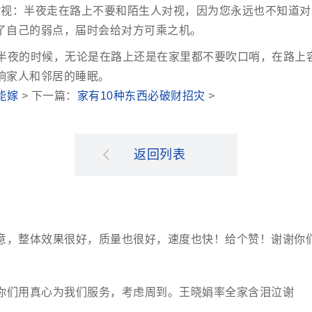
对视：半夜走在路上不要和陌生人对视，因为您永远也不知道对
了自己的弱点，届时会给对方可乘之机。
：半夜的时候，无论是在路上还是在家里都不要吹口哨，在路上
响家人和邻居的睡眠。
能嫁
> 下一篇：
家有10种东西必破财招灾
>
返回列表
意，整体效果很好，质量也很好，速度也快！给个赞！谢谢你
你们用真心为我们服务，考虑周到。王晓娟率全家含泪泣谢