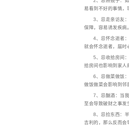
2、忌照镜子：
易看到不好的事情，
3、忌走亲访友
保障，容易诱发疾病
4、忌怀念逝者
就会怀念逝者，届时
5、忌收拾房间
拾房间也影响到家人
6、忌做菜做饭
做饭做菜会影响到邻
7、忌酗酒：当
至会导致破财之事发
8、忌捡东西：
吉利的，那么反而会