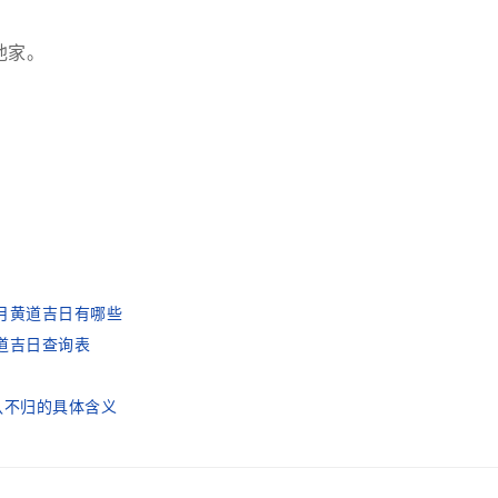
他家。
一月黄道吉日有哪些
黄道吉日查询表
八不归的具体含义