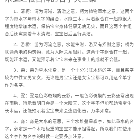
1、清柯：清为清晰、清澈之意，柯为植物草木之意，这两个
字为带水字与带木字的组合，水能生木，两者组合在一起能很大
程度地增加木运，保佑宝宝身体健康无病无灾，而且这两个字组
合后还寓意着草木清澈，宝宝日后品行高洁。
2、游桥：游为河流之意，水能生财，游又有招财之意；桥为
联通两地的构筑物，意为人际关系很好。这两个字组合在一起，
既能旺木运，又能预示着宝宝未来在事业上的成就不会低。
3、柴：柴为草木化身，是一个十分兴旺木运的字，而且柴字
较为中性宜男宜女，无论是男宝宝还是女宝宝都可以用这个单字
作为名字。
4、雯：雯是色彩斑斓的云彩，一般色彩斑斓的云彩通常出现
在雨后，暗示着明日会是一个大晴天，这个字不但能帮助宝宝生
长木运，还能预示着宝宝未来会逢凶化吉，万事如意。
5、淼：淼是大水的意思，三个水堆叠呈淼字，如此重水的名
字，必定是一个木相极重的宝宝才能承担得起，所以我们在使用
这个字作为名字的时候一定要多加注意。