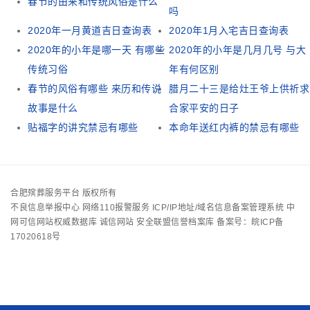
春节的由来和传统风俗是什么
吗
2020年一月黄道吉日查询表
2020年1月入宅吉日查询表
2020年的小年是哪一天 有哪些
2020年的小年是几月几号 与大
传统习俗
年有何区别
春节的风俗有哪些 来历和传说
腊月二十三是给灶王爷上供祈求
故事是什么
合家平安的日子
贴福字的讲究禁忌有哪些
本命年送红内裤的禁忌有哪些
合肥殡葬服务平台 版权所有
不良信息举报中心
网络110报警服务
ICP/IP地址/域名信息备案管理系统
中
网可信网站权威数据库
诚信网站
安全联盟信誉档案库
备案号：皖ICP备
17020618号