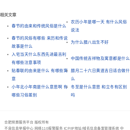
相关文章
农历小年是哪一天 有什么风俗
春节的由来和传统风俗是什么
说法
春节的风俗有哪些 来历和传说
为什么腊八出生不好
故事是什么
入宅当天什么东西先进最吉利
中国传统吉祥物及寓意都是什么
有哪些注意事项
贴春联的由来是什么 有哪些寓
腊月二十六日黄道吉日适合做什
意
么
小年北小年南是什么意思啊 有
冬至是什么意思 和立冬有区别
哪些习俗差别
吗
合肥殡葬服务平台 版权所有
不良信息举报中心
网络110报警服务
ICP/IP地址/域名信息备案管理系统
中